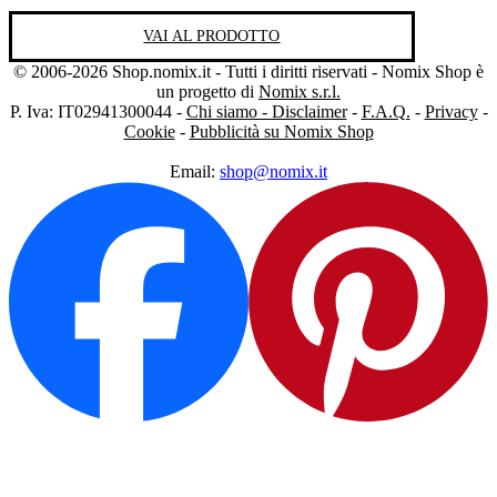
VAI AL PRODOTTO
© 2006-2026 Shop.nomix.it - Tutti i diritti riservati - Nomix Shop è
un progetto di
Nomix s.r.l.
P. Iva: IT02941300044 -
Chi siamo - Disclaimer
-
F.A.Q.
-
Privacy
-
Cookie
-
Pubblicità su Nomix Shop
Email:
shop@nomix.it