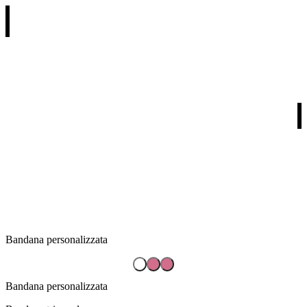
REGALI PER RICORRENZA
REGALI PER DESTINATARIO
REGALI PER TIPOLOGIA
I NOSTRI PARTNERS
Bandana personalizzata
Bandana personalizzata