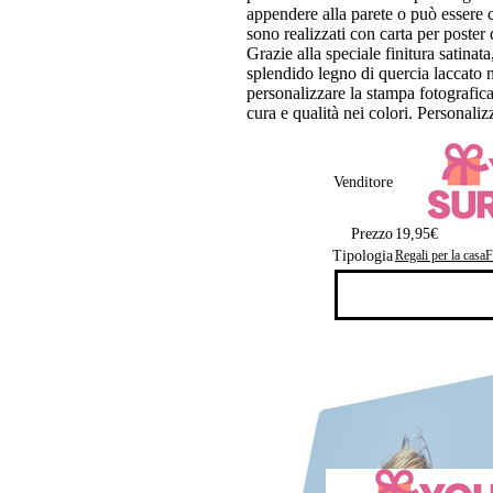
appendere alla parete o può essere 
sono realizzati con carta per poster
Grazie alla speciale finitura satinata
splendido legno di quercia laccato n
personalizzare la stampa fotografic
cura e qualità nei colori. Personaliz
Venditore
Prezzo
19,95€
Tipologia
Regali per la casa
F
Cornice portafoto
Cornice portafoto in vari materiali 
Puoi stampare la foto direttamente s
Disponibile in vetro, alluminio, leg