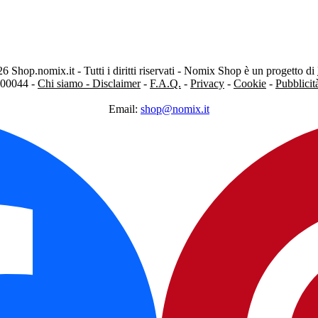
 Shop.nomix.it - Tutti i diritti riservati - Nomix Shop è un progetto di
300044 -
Chi siamo - Disclaimer
-
F.A.Q.
-
Privacy
-
Cookie
-
Pubblici
Email:
shop@nomix.it