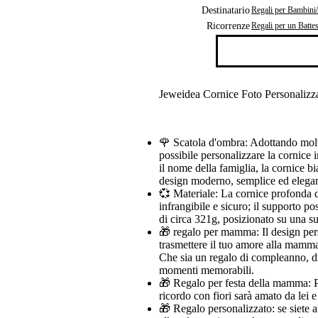
Destinatario
Regali per Bambini
Ricorrenze
Regali per un Batte
Jeweidea Cornice Foto Personaliz
🌹 Scatola d'ombra: Adottando molti 
possibile personalizzare la cornice 
il nome della famiglia, la cornice bi
design moderno, semplice ed elegant
💞 Materiale: La cornice profonda di
infrangibile e sicuro; il supporto p
di circa 321g, posizionato su una su
🎁 regalo per mamma: Il design pers
trasmettere il tuo amore alla mamma 
Che sia un regalo di compleanno, di 
momenti memorabili.
🎁 Regalo per festa della mamma: Pe
ricordo con fiori sarà amato da lei e 
🎁 Regalo personalizzato: se siete al