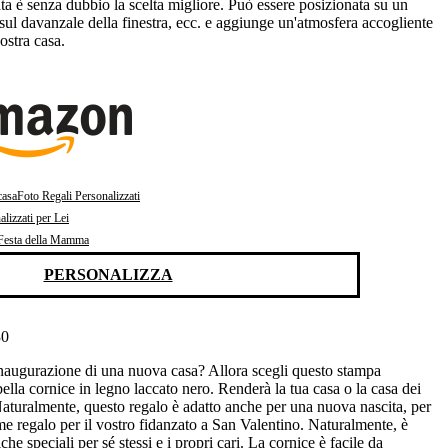
ata è senza dubbio la scelta migliore. Può essere posizionata su un
, sul davanzale della finestra, ecc. e aggiunge un'atmosfera accogliente
ostra casa.
casa
Foto Regali Personalizzati
lizzati per Lei
 Festa della Mamma
PERSONALIZZA
30
'inaugurazione di una nuova casa? Allora scegli questo stampa
ella cornice in legno laccato nero. Renderà la tua casa o la casa dei
Naturalmente, questo regalo è adatto anche per una nuova nascita, per
e regalo per il vostro fidanzato a San Valentino. Naturalmente, è
he speciali per sé stessi e i propri cari. La cornice è facile da