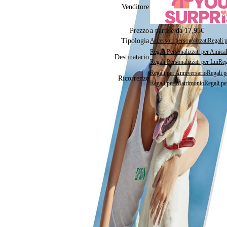
Venditore
Prezzo
a partire da 17,95€
Tipologia
Accessori personalizzati
Regali p
Regali Personalizzati per Amica
Destinatario
Regali Personalizzati per Lui
Reg
Regali per Anniversario
Regali 
Ricorrenze
Regali per Matrimonio
Regali pe