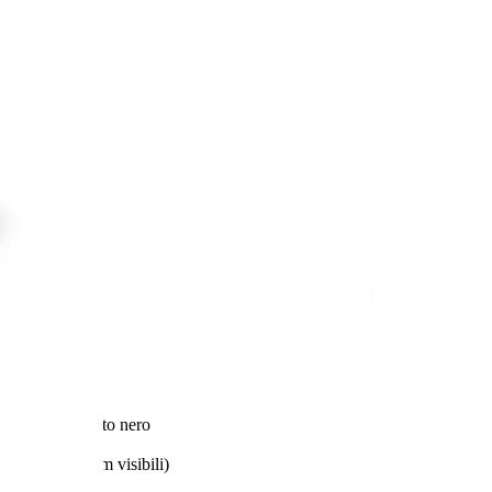
e piede in velluto nero
10 cm (14 x 9 cm visibili)