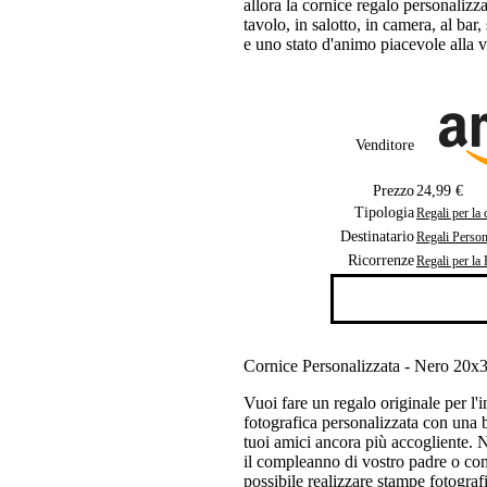
allora la cornice regalo personalizz
tavolo, in salotto, in camera, al bar
e uno stato d'animo piacevole alla v
Venditore
Prezzo
24,99 €
Tipologia
Regali per la 
Destinatario
Regali Persona
Ricorrenze
Regali per la
Cornice Personalizzata - Nero 20x
Vuoi fare un regalo originale per l
fotografica personalizzata con una b
tuoi amici ancora più accogliente. 
il compleanno di vostro padre o com
possibile realizzare stampe fotografic