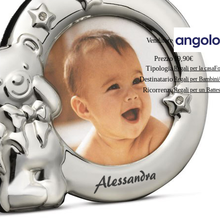
Foto non inclusa
Completa di scatola
Venditore
Prezzo
19,90€
Tipologia
Regali per la casa
Fo
Destinatario
Regali per Bambini
Ricorrenze
Regali per un Batte