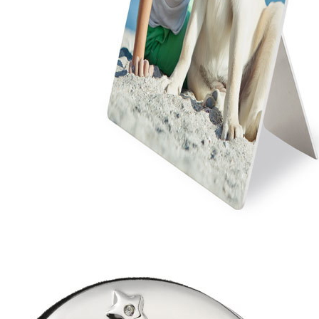
Cornice portafoto con incisione
Materiale: metallo argentato - retro 
Misure: 17 x 16 cm
Misure della foto da inserire: 15 x 
Incisione laser