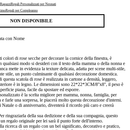
/Ragazzi
Regali Personalizzati per Neonati
simo
Regali per Compleanno
NON DISPONIBILE
zata con Nome
colori di rose secche per decorare la cornice della finestra, è
in qualsiasi modo si desideri con il testo della mamma o della nonna e
anca mette in evidenza la texture delicata, adatta per scene multi-stile,
e stile, un punto culminante di qualsiasi decorazione domestica.
 questa scatola di rose è realizzata in cartone a densità, leggero,
osteriore è in legno. Le dimensioni sono 22*22*3CM/8''x8'', il peso è
perficie piana, facile da spostare ed esporre.
onalizzato è la scelta migliore per mamma, nonna, famiglia, per
e farle una sorpresa, le piacerà molto questa decorazione d'interni.
Natale o di anniversario, diventerà il ricordo più caro e creerà
r ringraziarla della sua dedizione e della sua compagnia, questo
un regalo originale per lei sarà il punto forte dell'interno.
la ricerca di un regalo con un bel significato, decorativo e pratico,