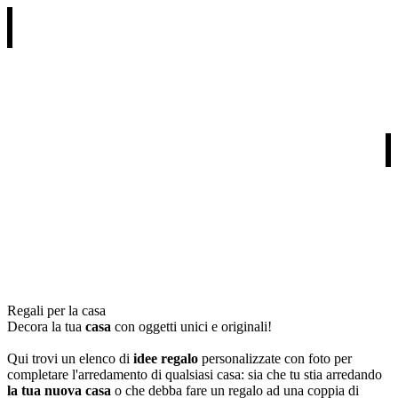
REGALI PER RICORRENZA
REGALI PER DESTINATARIO
REGALI PER TIPOLOGIA
I NOSTRI PARTNERS
Regali per la casa
Decora la tua
casa
con oggetti unici e originali!
Qui trovi un elenco di
idee regalo
personalizzate con foto per
completare l'arredamento di qualsiasi casa: sia che tu stia arredando
la tua nuova casa
o che debba fare un regalo ad una coppia di