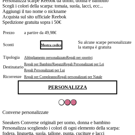
Personalizza scarpe Reebok da uomo, donna e bambino
Scegli i colori della scarpa: tomaia, suola, lacci, ecc...
Aggiungi il tuo nome o nickname
Acquista sul sito ufficiale Reebok
Spedizione gratuita sopra i 50€
Prezzo
a partire da 49,98€
Su alcune scarpe personalizzate
Sconti
Mostra codice
la stampa è gratuita
Tipologia
Abbigliamento personalizzato
Regali per sportivi
Regali per Bambini/Ragazzi
Regali Personalizzati per Lei
Destinatario
Regali Personalizzati per Lui
Ricorrenze
Regali per Compleanno
Regali personalizzati per Natale
PERSONALIZZA
Converse personalizzate
Sneakers Converse originali per uomo, donna e bambino
Personalizza scegliendo i colori di ogni elemento della scarpa:
fodera, linguetta, suola, tallone, punta, cuciture e lacci