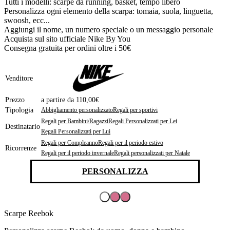
Tutti i modelli: scarpe da running, basket, tempo libero
Personalizza ogni elemento della scarpa: tomaia, suola, linguetta,
swoosh, ecc...
Aggiungi il nome, un numero speciale o un messaggio personale
Acquista sul sito ufficiale Nike By You
Consegna gratuita per ordini oltre i 50€
Venditore
Prezzo
a partire da 110,00€
Tipologia
Abbigliamento personalizzato
Regali per sportivi
Regali per Bambini/Ragazzi
Regali Personalizzati per Lei
Destinatario
Regali Personalizzati per Lui
Regali per Compleanno
Regali per il periodo estivo
Ricorrenze
Regali per il periodo invernale
Regali personalizzati per Natale
PERSONALIZZA
Scarpe Reebok