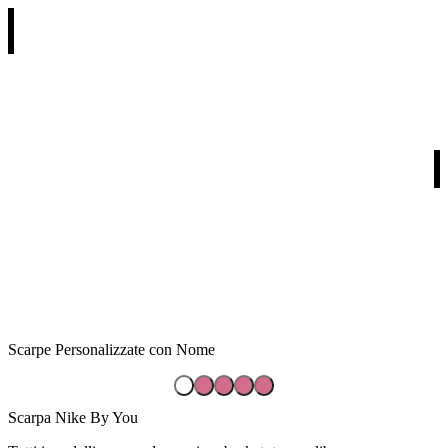
REGALI PER RICORRENZA
REGALI PER DESTINATARIO
REGALI PER TIPOLOGIA
I NOSTRI PARTNERS
Scarpe Personalizzate con Nome
Scarpa Nike By You