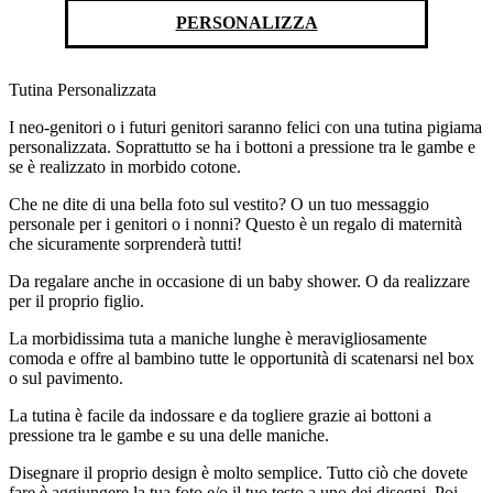
PERSONALIZZA
Tutina Personalizzata
I neo-genitori o i futuri genitori saranno felici con una tutina pigiama
personalizzata. Soprattutto se ha i bottoni a pressione tra le gambe e
se è realizzato in morbido cotone.
Che ne dite di una bella foto sul vestito? O un tuo messaggio
personale per i genitori o i nonni? Questo è un regalo di maternità
che sicuramente sorprenderà tutti!
Da regalare anche in occasione di un baby shower. O da realizzare
per il proprio figlio.
La morbidissima tuta a maniche lunghe è meravigliosamente
comoda e offre al bambino tutte le opportunità di scatenarsi nel box
o sul pavimento.
La tutina è facile da indossare e da togliere grazie ai bottoni a
pressione tra le gambe e su una delle maniche.
Disegnare il proprio design è molto semplice. Tutto ciò che dovete
fare è aggiungere la tua foto e/o il tuo testo a uno dei disegni. Poi