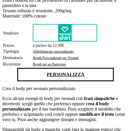
Pratici bottoncini che permettono di cambiare più facilmente il
pannolino e la tuta
Tessuto robusto e resistente: 200g/mq
Materiale: 100% cotone
Venditore
Prezzo
a partire da 12,99€
Tipologia
Abbigliamento personalizzato
Destinatario
Regali Personalizzati per Neonati
Ricorrenze
Regali per un Battesimo
PERSONALIZZA
Crea il body per neonato personalizzato
Ecco alcuni esempi di body per neonati con
frasi simpatiche
e
divertenti: scegli quello che preferisci oppure
crea il body
personalizzato
per il tuo bambino. Puoi scegliere il modello che
preferisci e acquistarlo così com'è oppure
modificare il testo
come
vuoi tu. Puoi anche aggiungere disegni e immagini.
Disponobili sia body a maniche corte (per la stagione estiva) che