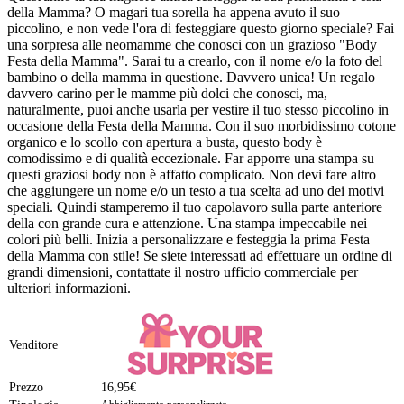
della Mamma? O magari tua sorella ha appena avuto il suo
piccolino, e non vede l'ora di festeggiare questo giorno speciale? Fai
una sorpresa alle neomamme che conosci con un grazioso "Body
Festa della Mamma". Sarai tu a crearlo, con il nome e/o la foto del
bambino o della mamma in questione. Davvero unica! Un regalo
davvero carino per le mamme più dolci che conosci, ma,
naturalmente, puoi anche usarla per vestire il tuo stesso piccolino in
occasione della Festa della Mamma. Con il suo morbidissimo cotone
organico e lo scollo con apertura a busta, questo body è
comodissimo e di qualità eccezionale. Far apporre una stampa su
questi graziosi body non è affatto complicato. Non devi fare altro
che aggiungere un nome e/o un testo a tua scelta ad uno dei motivi
speciali. Quindi stamperemo il tuo capolavoro sulla parte anteriore
della con grande cura e attenzione. Una stampa impeccabile nei
colori più belli. Inizia a personalizzare e festeggia la prima Festa
della Mamma con stile! Se siete interessati ad effettuare un ordine di
grandi dimensioni, contattate il nostro ufficio commerciale per
ulteriori informazioni.
Venditore
Prezzo
16,95€