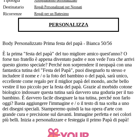
Tipologia
Abbigliamento personalizzato
Destinatario
Regali Personalizzati per Neonati
Ricorrenze
Regali per un Battesimo
PERSONALIZZA
Body Personalizzato Prima festa del papà - Bianca 50/56
È la prima "festa del papà" del tuo migliore amico quest'anno? O
forse tuo fratello è appena diventato padre e non vede l'ora che arrivi
questo giorno speciale? Perché non sorprendere il neopapà con una
fantastica tutina del "Festa del Papà", puoi disegnarlo tu stesso e
includere il nome e / o la foto del bambino o del papà, sarà unico,
eccellente come regalo per il miglior papà del mondo, anche bello
vestire il tuo piccolo per la festa del papà. Grazie al morbido cotone
biologico indossare questa tutina sarà davvero una goduria per il tuo
bambino. È davvero facile disegnare la tua tutina, perché non farlo
oggi? Basta aggiungere l'immagine e / o il testo di tua scelta a uno
dei disegni speciali. Stamperemo quindi la tua opera d'arte con
grande cura e precisione sul davanti. Immagine perfetta e nei colori
più belli. Inizia a personalizzare e festeggia il primo Papà di papà!