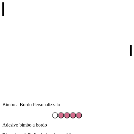
REGALI PER RICORRENZA
REGALI PER DESTINATARIO
REGALI PER TIPOLOGIA
I NOSTRI PARTNERS
Bimbo a Bordo Personalizzato
Adesivo bimbo a bordo