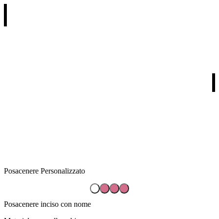
REGALI PER RICORRENZA
REGALI PER DESTINATARIO
REGALI PER TIPOLOGIA
I NOSTRI PARTNERS
Posacenere Personalizzato
Posacenere inciso con nome