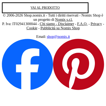
VAI AL PRODOTTO
© 2006-2026 Shop.nomix.it - Tutti i diritti riservati - Nomix Shop è
un progetto di
Nomix s.r.l.
P. Iva: IT02941300044 -
Chi siamo - Disclaimer
-
F.A.Q.
-
Privacy
-
Cookie
-
Pubblicità su Nomix Shop
Email:
shop@nomix.it