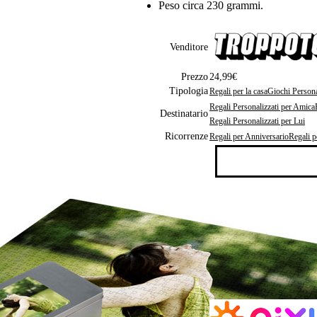
Peso circa 230 grammi.
Venditore
Prezzo
24,99€
Tipologia
Regali per la casa
Giochi Persona
Regali Personalizzati per Amica
Destinatario
Regali Personalizzati per Lui
Ricorrenze
Regali per Anniversario
Regali p
Puzzle personalizzato con foto
Modelli: 112 pezzi, 266 pezzi, 551
Marca: Ravensburger
Materiale: solido cartone con superf
Dimensioni: da 30×20 cm a 80×60
Confezione: scatola in cartone con 