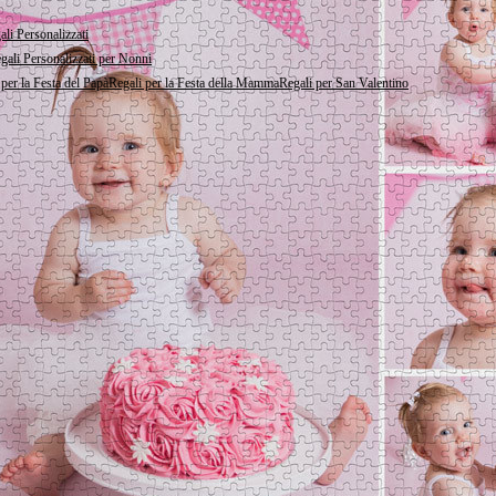
li Personalizzati
gali Personalizzati per Nonni
 per la Festa del Papà
Regali per la Festa della Mamma
Regali per San Valentino
PERSONALIZZA