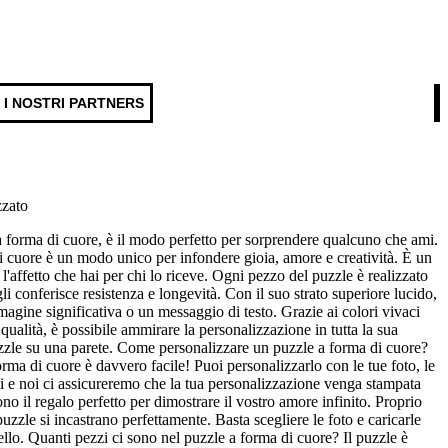
I NOSTRI PARTNERS
zzato
 forma di cuore, è il modo perfetto per sorprendere qualcuno che ami.
 cuore è un modo unico per infondere gioia, amore e creatività. È un
l'affetto che hai per chi lo riceve. Ogni pezzo del puzzle è realizzato
li conferisce resistenza e longevità. Con il suo strato superiore lucido,
mmagine significativa o un messaggio di testo. Grazie ai colori vivaci
qualità, è possibile ammirare la personalizzazione in tutta la sua
zzle su una parete. Come personalizzare un puzzle a forma di cuore?
orma di cuore è davvero facile! Puoi personalizzarlo con le tue foto, le
elli e noi ci assicureremo che la tua personalizzazione venga stampata
sono il regalo perfetto per dimostrare il vostro amore infinito. Proprio
 puzzle si incastrano perfettamente. Basta scegliere le foto e caricarle
bello. Quanti pezzi ci sono nel puzzle a forma di cuore? Il puzzle è