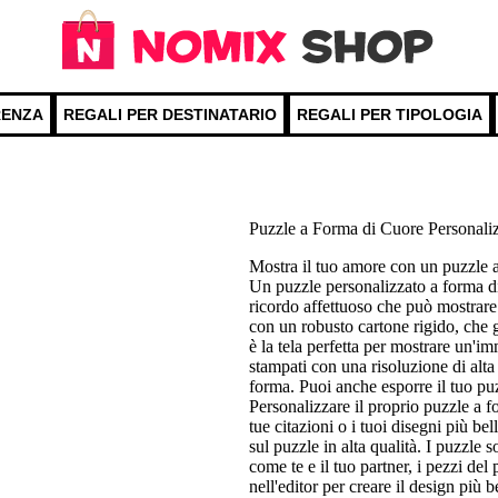
RENZA
REGALI PER DESTINATARIO
REGALI PER TIPOLOGIA
Puzzle a Forma di Cuore Personali
Mostra il tuo amore con un puzzle a
Un puzzle personalizzato a forma di
ricordo affettuoso che può mostrare 
con un robusto cartone rigido, che g
è la tela perfetta per mostrare un'i
stampati con una risoluzione di alta 
forma. Puoi anche esporre il tuo pu
Personalizzare il proprio puzzle a f
tue citazioni o i tuoi disegni più b
sul puzzle in alta qualità. I puzzle 
come te e il tuo partner, i pezzi del
nell'editor per creare il design più 