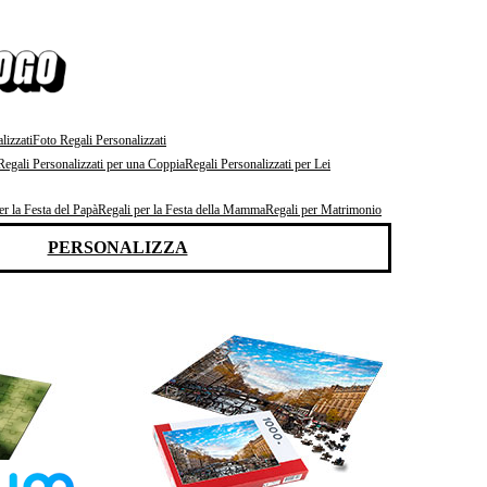
lizzati
Foto Regali Personalizzati
Regali Personalizzati per una Coppia
Regali Personalizzati per Lei
er la Festa del Papà
Regali per la Festa della Mamma
Regali per Matrimonio
PERSONALIZZA
 pezzi, 1000 pezzi o 1500 pezzi
icie satinata
 cm
foto stampata