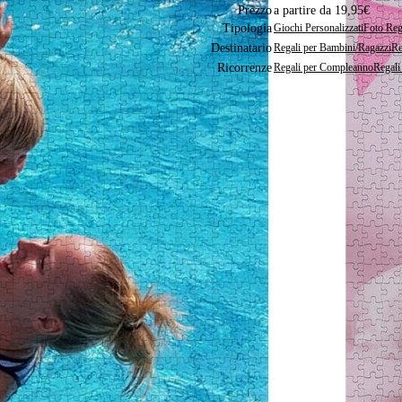
Prezzo
a partire da 19,95€
Tipologia
Giochi Personalizzati
Foto Rega
Destinatario
Regali per Bambini/Ragazzi
Re
Ricorrenze
Regali per Compleanno
Regali