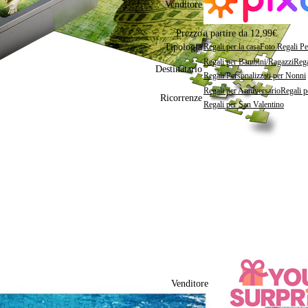
Venditore
Prezzo
a partire da 12,99€
Tipologia
Regali per la casa
Foto Regali Pe
Regali per Bambini/Ragazzi
Rega
Destinatario
Regali Personalizzati per Nonni
Regali per Anniversario
Regali 
Ricorrenze
Regali per San Valentino
Puzzle personalizzato XXL
Puzzle XXL personalizzati con le tu
Fino a 1000 pezzi (68x44 cm)
Materiale: cartone
Stampa di alta qualità
Venditore