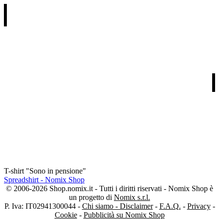
REGALI PER RICORRENZA
REGALI PER DESTINATARIO
REGALI PER TIPOLOGIA
I NOSTRI PARTNERS
T-shirt "Sono in pensione"
Spreadshirt - Nomix Shop
© 2006-2026 Shop.nomix.it - Tutti i diritti riservati - Nomix Shop è
un progetto di
Nomix s.r.l.
P. Iva: IT02941300044 -
Chi siamo - Disclaimer
-
F.A.Q.
-
Privacy
-
Cookie
-
Pubblicità su Nomix Shop