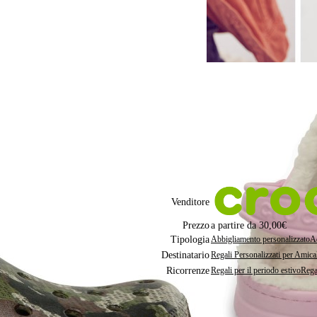
Crocs classiche
Tutti i modelli disponibili: Classic, 
Scegli il colore e la taglia
Sito ufficiale Crocs Italia
Spedizione gratuita sopra i 50€
Approfitta delle offerte Outlet
Venditore
Prezzo
a partire da 30,00€
Tipologia
Abbigliamento personalizzato
Ac
Destinatario
Regali Personalizzati per Amica
Ricorrenze
Regali per il periodo estivo
Regal