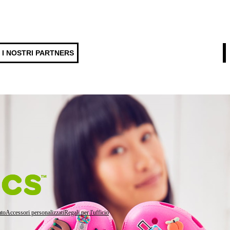
I NOSTRI PARTNERS
 numeri, simboli, emoji e smile
 e colore e personalizza con Jibbitz
li
ato
Accessori personalizzati
Regali per l'ufficio