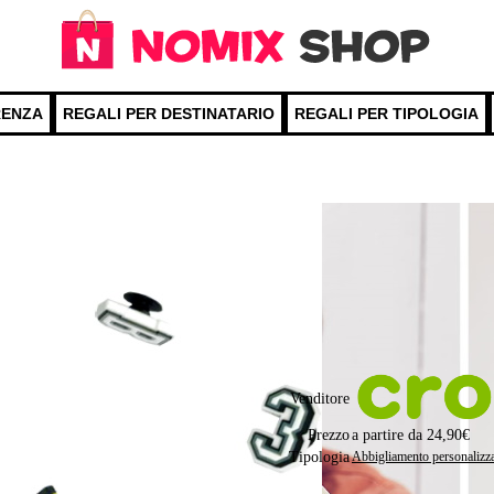
RENZA
REGALI PER DESTINATARIO
REGALI PER TIPOLOGIA
Crocs personalizzate con Jibbitz
Aggiungi i Jibbitz alle tue Crocs
Puoi selezionare le singole lettere,
Scegli le tue Crocs, seleziona taglia
Puoi scegliere tra centinaia di simbo
Sito ufficiale Crocs Italia
Venditore
Prezzo
a partire da 24,90€
Tipologia
Abbigliamento personalizz