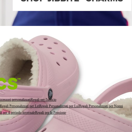
sneakers, slippers, ecc...
cessori personalizzati
Regali per l'ufficio
Regali Personalizzati per Lei
Regali Personalizzati per Lui
Regali Personalizzati per Nonni
i per il periodo invernale
Regali per la Pensione
PERSONALIZZA