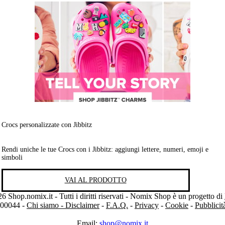
Crocs personalizzate con Jibbitz
Rendi uniche le tue Crocs con i Jibbitz: aggiungi lettere, numeri, emoji e
simboli
VAI AL PRODOTTO
 Shop.nomix.it - Tutti i diritti riservati - Nomix Shop è un progetto di
300044 -
Chi siamo - Disclaimer
-
F.A.Q.
-
Privacy
-
Cookie
-
Pubblici
Email:
shop@nomix.it